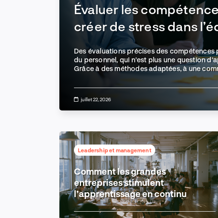
Évaluer les compétence
créer de stress dans l’
Des évaluations précises des compétences p
du personnel, qui n'est plus une question d'a
Grâce à des méthodes adaptées, à une commu
sécurité psychologique, les dirigeants peuv
renforcer l'engagement et instaurer une cu
continu.
juillet 22, 2026
Leadership et management
Comment les grandes
nissent
entreprises stimulent
rée
l’apprentissage en continu