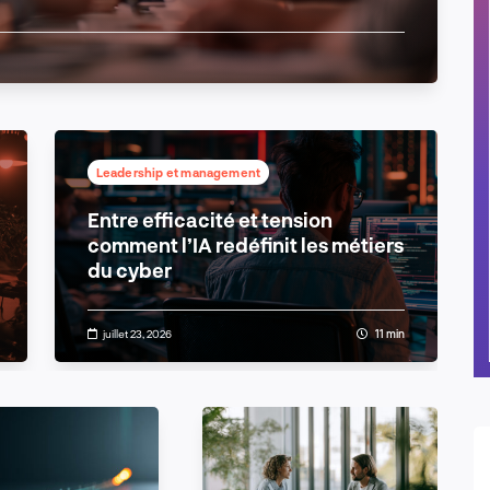
ue de rigueur opérationnelle limitent
durable en matière d'IA, il est désormais
FR
Leadership et management
Entre efficacité et tension
comment l’IA redéfinit les métiers
du cyber
juillet 23, 2026
11 min