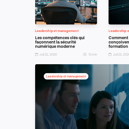
Leadership et management
Leadership 
ent
Les compétences clés qui
Comment l
qui ouvrent
façonnent la sécurité
conçoiven
ravail
numérique moderne
formation 
11 min
Juil 22, 2026
13 min
Juil 22, 20
Leadership et management