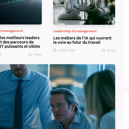
et management
Leadership et management
es meilleurs leaders
Les métiers de l’IA qui ouvrent
t des parcours de
la voie au futur du travail
IT puissants et ciblés
Juil 22, 2026
11 min
26
11 min