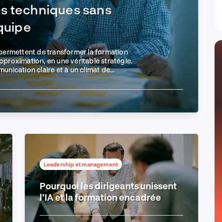
s techniques sans
équipe
ermettent de transformer la formation
pproximation, en une véritable stratégie.
nication claire et à un climat de
ent générer une croissance mesurable,
lture de développement technique
Leadership et management
Pourquoi les dirigeants unissent
l’IA et la formation encadrée