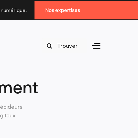
n numérique.
Nos expertises
Search
Toggle
for:
Navigation
ement
décideurs
gitaux.