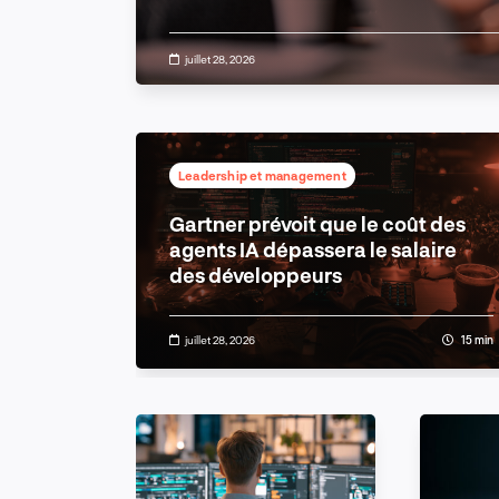
que la fragmentation des données et un manq
les résultats. Pour bénéficier d'un avantage 
essentiel de poser les bonnes bases.
juillet 28, 2026
Leadership et management
n
Gartner prévoit que le coût des
 métiers
agents IA dépassera le salaire
des développeurs
11 min
juillet 28, 2026
15 min