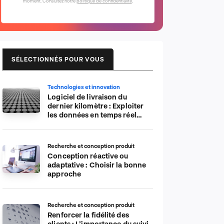
moment. Consultez notre
politique de confidentialité
.
SÉLECTIONNÉS POUR VOUS
Technologies et innovation
Logiciel de livraison du
dernier kilomètre : Exploiter
les données en temps réel
pour plus d’efficacité
Recherche et conception produit
Conception réactive ou
adaptative : Choisir la bonne
approche
Recherche et conception produit
Renforcer la fidélité des
clients : L’importance du suivi