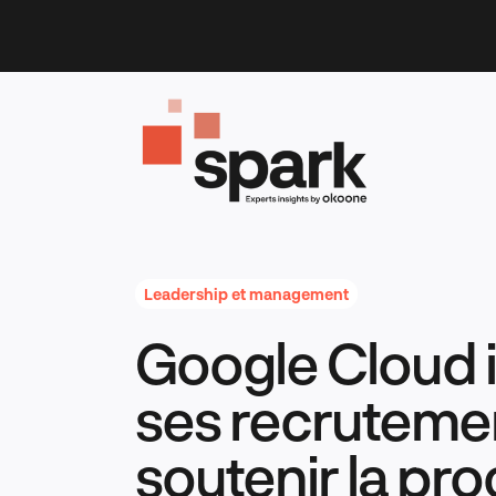
Skip
to
content
Leadership et management
Google Cloud i
ses recruteme
soutenir la pr