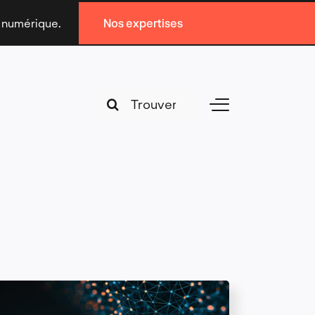
n numérique.
Nos expertises
Search
Toggle
for:
Navigation