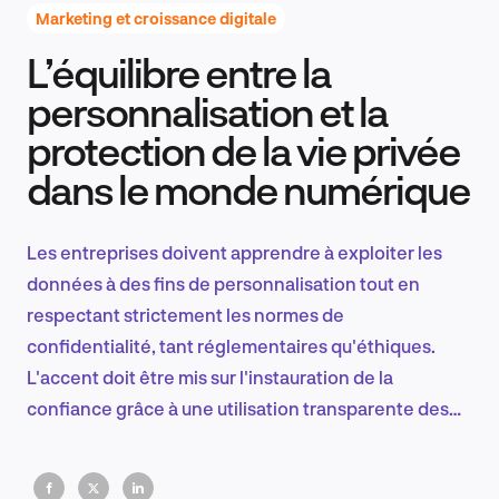
Marketing et croissance digitale
L’équilibre entre la
Recherche et conception produit
personnalisation et la
protection de la vie privée
dans le monde numérique
Tendances sectorielles
Les entreprises doivent apprendre à exploiter les
données à des fins de personnalisation tout en
EN
respectant strictement les normes de
confidentialité, tant réglementaires qu'éthiques.
L'accent doit être mis sur l'instauration de la
confiance grâce à une utilisation transparente des
FR
données, en équilibrant l'engagement efficace des
clients et le respect de la vie privée.