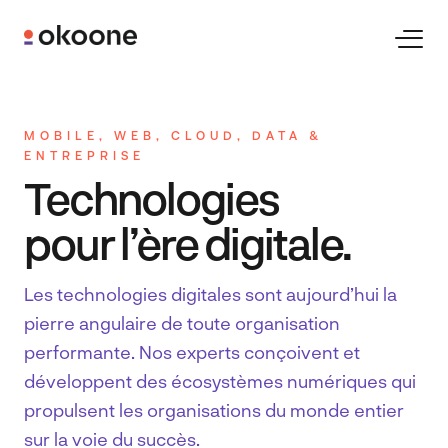
Skip
to
Toggl
Naviga
content
Expertises
MOBILE, WEB, CLOUD, DATA &
ENTREPRISE
Technologies
Technologies
pour l’ère digitale.
Industries
Les technologies digitales sont aujourd’hui la
pierre angulaire de toute organisation
Clients
performante. Nos experts conçoivent et
développent des écosystèmes numériques qui
Carrières
propulsent les organisations du monde entier
sur la voie du succès.