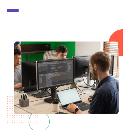
Spark
A propos
Contact
EN
FR