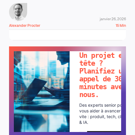
janvier 26, 2026
Alexander Procter
15 Min
PARLONS-EN !
Un projet en
tête ?
Planifiez un
appel de 30
minutes avec
nous.
Des experts senior pour
vous aider à avancer plus
vite : produit, tech, cloud
& IA.