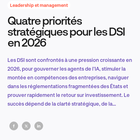
Leadership et management
Quatre priorités
Recherche et conception produit
stratégiques pour les DSI
en 2026
Tendances sectorielles
Les DSI sont confrontés à une pression croissante en
2026, pour gouverner les agents de l'IA, stimuler la
montée en compétences des entreprises, naviguer
EN
dans les réglementations fragmentées des États et
prouver rapidement le retour sur investissement. Le
succès dépend de la clarté stratégique, de la
préparation des données et d'un leadership concret
FR
en matière de technologie et de talents.