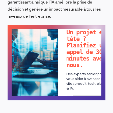
garantissant ainsi que l’IA améliore la prise de
décision et génère un impact mesurable à tous les
niveaux de l’entreprise.
PARLONS-EN !
Un projet en
tête ?
Planifiez un
appel de 30
minutes avec
nous.
Des experts senior pour
vous aider à avancer plus
vite : produit, tech, cloud
& IA.
Planifier un appel