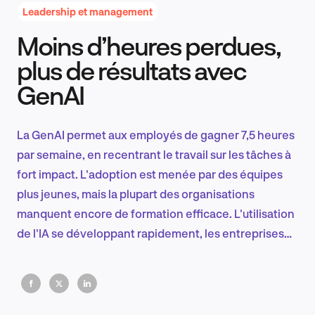
Leadership et management
Moins d’heures perdues,
Recherche et conception produit
plus de résultats avec
GenAI
Tendances sectorielles
La GenAI permet aux employés de gagner 7,5 heures
par semaine, en recentrant le travail sur les tâches à
fort impact. L'adoption est menée par des équipes
EN
plus jeunes, mais la plupart des organisations
manquent encore de formation efficace. L'utilisation
de l'IA se développant rapidement, les entreprises
qui n'adaptent pas leurs flux de travail et leur
FR
stratégie de main-d'œuvre sont déjà à la traîne.