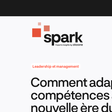
Skip
to
content
Leadership et management
Comment adap
compétences à
nouvelle ère d