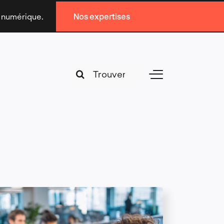
n numérique.
Nos expertises
Search
Toggle
for:
Navigation