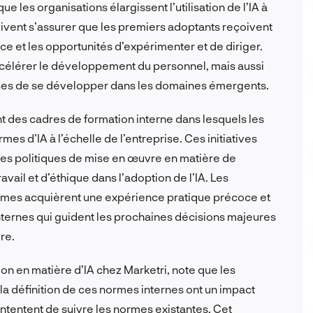
e les organisations élargissent l’utilisation de l’IA à
oivent s’assurer que les premiers adoptants reçoivent
e et les opportunités d’expérimenter et de diriger.
élérer le développement du personnel, mais aussi
uses de se développer dans les domaines émergents.
des cadres de formation interne dans lesquels les
s d’IA à l’échelle de l’entreprise. Ces initiatives
les politiques de mise en œuvre en matière de
vail et d’éthique dans l’adoption de l’IA. Les
mmes acquièrent une expérience pratique précoce et
nternes qui guident les prochaines décisions majeures
re.
ion en matière d’IA chez Marketri, note que les
la définition de ces normes internes ont un impact
ntentent de suivre les normes existantes. Cet