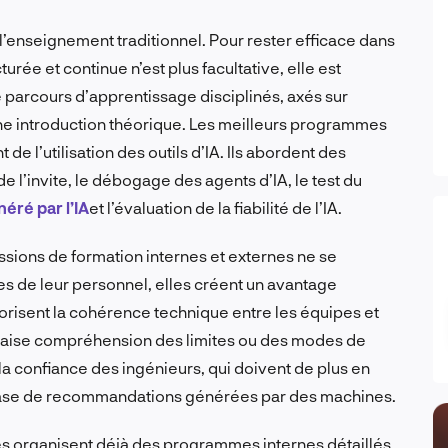
’enseignement traditionnel. Pour rester efficace dans
turée et continue n’est plus facultative, elle est
 parcours d’apprentissage disciplinés, axés sur
r une introduction théorique. Les meilleurs programmes
e l’utilisation des outils d’IA. Ils abordent des
 l’invite, le débogage des agents d’IA, le test du
néré par l’IA
et l’évaluation de la fiabilité de l’IA.
ssions de formation internes et externes ne se
s de leur personnel, elles créent un avantage
risent la cohérence technique entre les équipes et
uvaise compréhension des limites ou des modes de
 la confiance des ingénieurs, qui doivent de plus en
 base de recommandations générées par des machines.
s organisent déjà des programmes internes détaillés