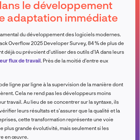
A dans le développement
FR
une adaptation immédiate
fondamental du développement des logiciels modernes.
Stack Overflow 2025 Developer Survey, 84 % de plus de
déjà ou prévoient d’utiliser des outils d’IA dans leurs
leur flux de travail
. Près de la moitié d’entre eux
de ligne par ligne à la supervision de la manière dont
génèrent. Cela ne rend pas les développeurs moins
r travail. Au lieu de se concentrer sur la syntaxe, ils
ifier leurs résultats et s’assurer que la qualité et la
reprises, cette transformation représente une voie
ne plus grande évolutivité, mais seulement si les
tre en œuvre.