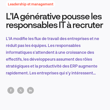
Leadership et management
L’IA générative pousse les
Recherche et conception produit
responsables IT à recruter
L'IA modifie les flux de travail des entreprises et ne
Tendances sectorielles
réduit pas les équipes. Les responsables
informatiques s'attendent à une croissance des
effectifs, les développeurs assument des rôles
stratégiques et la productivité des ERP augmente
EN
rapidement. Les entreprises qui s'y intéressent
dépassent celles qui considèrent l'IA comme un
simple outil d'automatisation.
FR