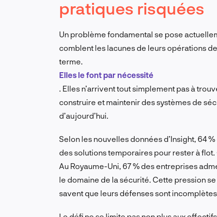
pratiques risquées
Un problème fondamental se pose actuellem
comblent les lacunes de leurs opérations de
terme.
Elles le font par nécessité
. Elles n’arrivent tout simplement pas à tro
construire et maintenir des systèmes de séc
d’aujourd’hui.
Selon les nouvelles données d’Insight, 64 % 
des solutions temporaires pour rester à flot. 
Au Royaume-Uni, 67 % des entreprises admet
le domaine de la sécurité. Cette pression se f
savent que leurs défenses sont incomplètes e
Le défi ne se limite pas non plus aux effectifs