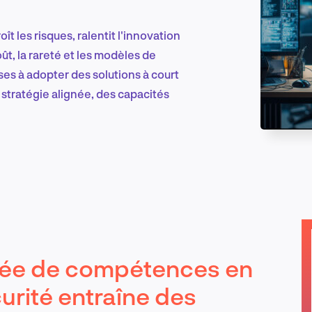
t les risques, ralentit l'innovation
Marketing et croissance digitale
t, la rareté et les modèles de
es à adopter des solutions à court
 stratégie alignée, des capacités
Recherche et conception produit
Tendances sectorielles
isée de compétences en
EN
urité entraîne des