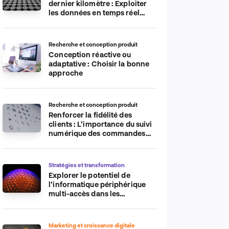
dernier kilomètre : Exploiter
les données en temps réel
pour plus d’efficacité
Recherche et conception produit
Conception réactive ou
adaptative : Choisir la bonne
approche
Recherche et conception produit
Renforcer la fidélité des
clients : L’importance du suivi
numérique des commandes
sur les plateformes de
commerce électronique
Stratégies et transformation
Explorer le potentiel de
l’informatique périphérique
multi-accès dans les
applications IdO
Marketing et croissance digitale