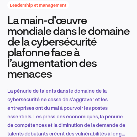
Leadership et management
La main-d’œuvre
Recherche et conception produit
mondiale dans le domaine
de la cybersécurité
plafonne face à
Tendances sectorielles
l’augmentation des
menaces
EN
La pénurie de talents dans le domaine de la
cybersécurité ne cesse de s'aggraver et les
entreprises ont du mal à pourvoir les postes
FR
essentiels. Les pressions économiques, la pénurie
de compétences et la diminution de la demande de
talents débutants créent des vulnérabilités à long