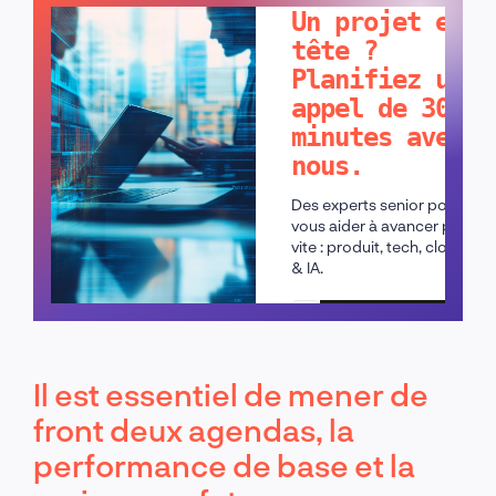
Un projet en
tête ?
Planifiez un
appel de 30
minutes avec
nous.
Des experts senior pour
vous aider à avancer plus
vite : produit, tech, cloud
& IA.
Planifier un appel
Il est essentiel de mener de
front deux agendas, la
performance de base et la