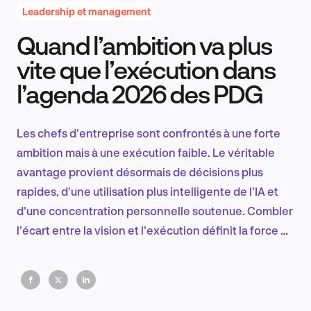
Leadership et management
Quand l’ambition va plus
Recherche et conception produit
vite que l’exécution dans
l’agenda 2026 des PDG
Tendances sectorielles
Les chefs d'entreprise sont confrontés à une forte
ambition mais à une exécution faible. Le véritable
avantage provient désormais de décisions plus
EN
rapides, d'une utilisation plus intelligente de l'IA et
d'une concentration personnelle soutenue. Combler
l'écart entre la vision et l'exécution définit la force du
leadership dans l'environnement commercial
FR
volatile d'aujourd'hui.