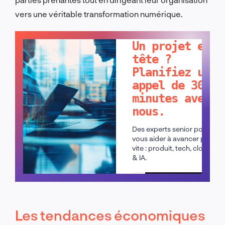
vers une véritable transformation numérique.
PARLONS-EN !
Un projet en
tête ?
Planifiez un
appel de 30
minutes avec
nous.
Des experts senior pour
vous aider à avancer plus
vite : produit, tech, cloud
& IA.
Planifier un appel
Les tendances économiques