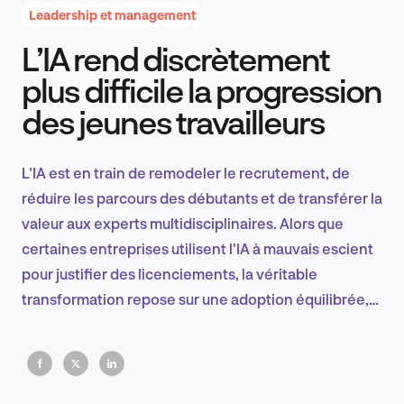
Leadership et management
L’IA rend discrètement
Recherche et conception produit
plus difficile la progression
des jeunes travailleurs
Tendances sectorielles
L'IA est en train de remodeler le recrutement, de
réduire les parcours des débutants et de transférer la
valeur aux experts multidisciplinaires. Alors que
EN
certaines entreprises utilisent l'IA à mauvais escient
pour justifier des licenciements, la véritable
transformation repose sur une adoption équilibrée,
une stratégie transparente et le développement de
FR
talents hybrides pour la prochaine phase de
croissance.