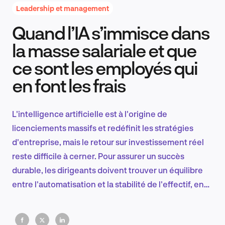
Leadership et management
Quand l’IA s’immisce dans
Recherche et conception produit
la masse salariale et que
ce sont les employés qui
en font les frais
Tendances sectorielles
L'intelligence artificielle est à l'origine de
licenciements massifs et redéfinit les stratégies
EN
d'entreprise, mais le retour sur investissement réel
reste difficile à cerner. Pour assurer un succès
durable, les dirigeants doivent trouver un équilibre
entre l'automatisation et la stabilité de l'effectif, en
FR
privilégiant une planification rigoureuse et une vision
à long terme plutôt que des considérations