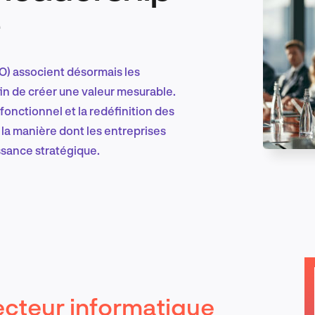
e
Marketing et croissance digitale
IO) associent désormais les
n de créer une valeur mesurable.
erfonctionnel et la redéfinition des
Recherche et conception produit
r la manière dont les entreprises
ssance stratégique.
Tendances sectorielles
EN
ecteur informatique