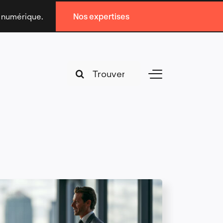
n numérique.
Nos expertises
Search
Toggle
for:
Navigation