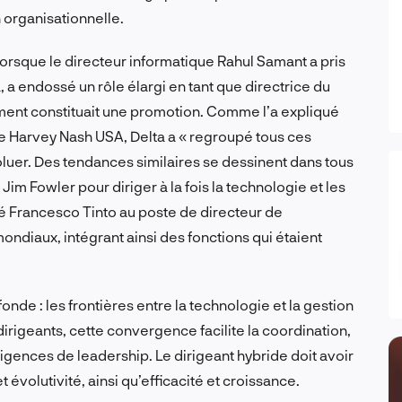
n organisationnelle.
Lorsque le directeur informatique Rahul Samant a pris
 a endossé un rôle élargi en tant que directrice du
ent constituait une promotion. Comme l’a expliqué
de Harvey Nash USA, Delta a « regroupé tous ces
luer. Des tendances similaires se dessinent dans tous
im Fowler pour diriger à la fois la technologie et les
é Francesco Tinto au poste de directeur de
ndiaux, intégrant ainsi des fonctions qui étaient
onde : les frontières entre la technologie et la gestion
irigeants, cette convergence facilite la coordination,
xigences de leadership. Le dirigeant hybride doit avoir
t évolutivité, ainsi qu’efficacité et croissance.