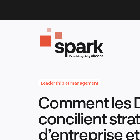
Skip
to
content
Leadership et management
Comment les 
concilient stra
d’entreprise e