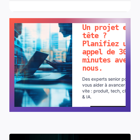
PARLONS-EN !
Un projet en
tête ?
Planifiez un
appel de 30
minutes avec
nous.
Des experts senior pour
vous aider à avancer plus
vite : produit, tech, cloud
& IA.
Planifier un appel