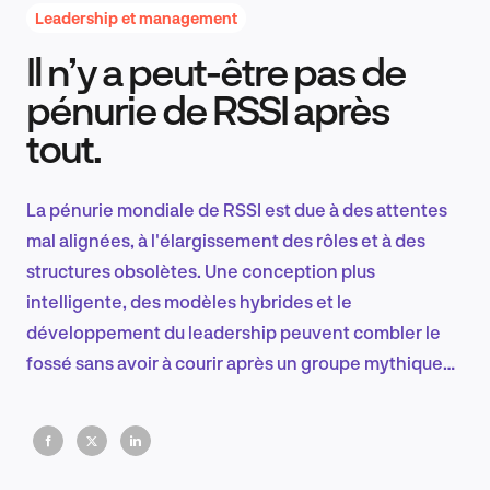
Leadership et management
Il n’y a peut-être pas de
Recherche et conception produit
pénurie de RSSI après
tout.
Tendances sectorielles
La pénurie mondiale de RSSI est due à des attentes
mal alignées, à l'élargissement des rôles et à des
structures obsolètes. Une conception plus
EN
intelligente, des modèles hybrides et le
développement du leadership peuvent combler le
fossé sans avoir à courir après un groupe mythique
de candidats parfaits.
FR