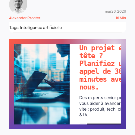
mai 26, 2026
Alexander Procter
16 Min
Tags:
Intelligence artificielle
PARLONS-EN !
Un projet en
tête ?
Planifiez un
appel de 30
minutes avec
nous.
Des experts senior pour
vous aider à avancer plus
vite : produit, tech, cloud
& IA.
Planifier un appel