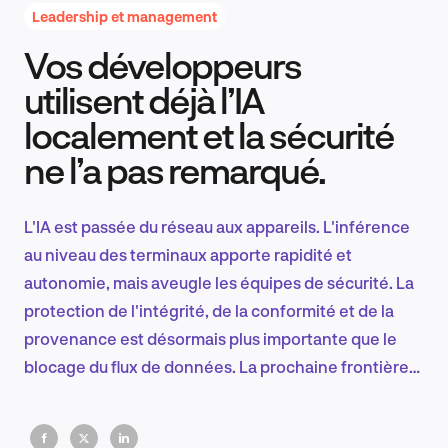
Leadership et management
Vos développeurs
Recherche et conception produit
utilisent déjà l’IA
localement et la sécurité
ne l’a pas remarqué.
Tendances sectorielles
L'IA est passée du réseau aux appareils. L'inférence
au niveau des terminaux apporte rapidité et
EN
autonomie, mais aveugle les équipes de sécurité. La
protection de l'intégrité, de la conformité et de la
provenance est désormais plus importante que le
blocage du flux de données. La prochaine frontière
FR
de la gouvernance de l'IA commence sur l'appareil
lui-même.