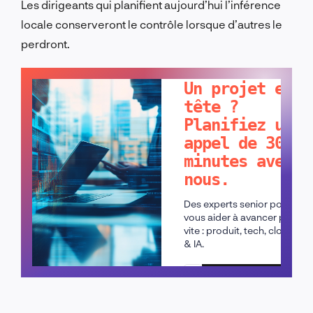
Les dirigeants qui planifient aujourd’hui l’inférence
locale conserveront le contrôle lorsque d’autres le
perdront.
PARLONS-EN !
Un projet en
tête ?
Planifiez un
appel de 30
minutes avec
nous.
Des experts senior pour
vous aider à avancer plus
vite : produit, tech, cloud
& IA.
Planifier un appel