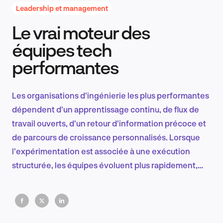
Leadership et management
Le vrai moteur des
Recherche et conception produit
équipes tech
performantes
Tendances sectorielles
Les organisations d'ingénierie les plus performantes
dépendent d'un apprentissage continu, de flux de
travail ouverts, d'un retour d'information précoce et
EN
de parcours de croissance personnalisés. Lorsque
l'expérimentation est associée à une exécution
structurée, les équipes évoluent plus rapidement,
réduisent les risques et s'alignent profondément sur
FR
les résultats de l'entreprise. La précision et
l'adaptabilité ne sont pas opposées, elles sont
séquentielles.