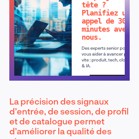
tête ?
Planifiez un
appel de 30
minutes avec
nous.
Des experts senior pour
vous aider à avancer plus
vite : produit, tech, cloud
& IA.
Planifier un appel
La précision des signaux
d’entrée, de session, de profil
et de catalogue permet
d’améliorer la qualité des