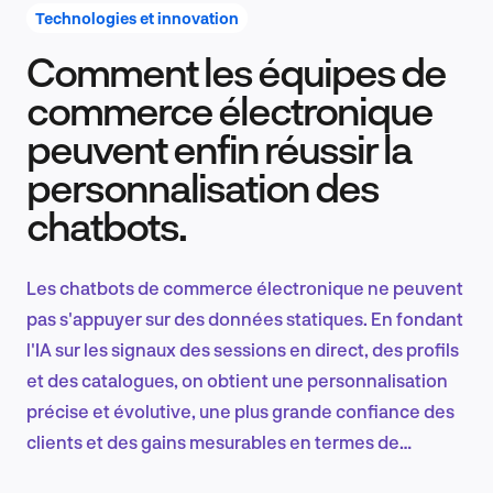
Technologies et innovation
Comment les équipes de
Recherche et conception produit
commerce électronique
peuvent enfin réussir la
personnalisation des
Tendances sectorielles
chatbots.
Les chatbots de commerce électronique ne peuvent
EN
pas s'appuyer sur des données statiques. En fondant
l'IA sur les signaux des sessions en direct, des profils
et des catalogues, on obtient une personnalisation
précise et évolutive, une plus grande confiance des
FR
clients et des gains mesurables en termes de
satisfaction, d'efficacité et de conversion.