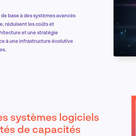
ts de base à des systèmes avancés
Marketing et croissance digitale
e, réduisent les coûts et
hitecture et une stratégie
ce à une infrastructure évolutive
es.
Recherche et conception produit
Tendances sectorielles
es systèmes logiciels
EN
tés de capacités