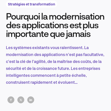
Stratégies et transformation
Pourquoi la modernisation
Recherche et conception produit
des applications est plus
importante que jamais
Tendances sectorielles
Les systèmes existants vous ralentissent. La
modernisation des applications n'est pas facultative,
c'est la clé de l'agilité, de la maîtrise des coûts, de la
EN
sécurité et de la croissance future. Les entreprises
intelligentes commencent à petite échelle,
construisent rapidement et évoluent
continuellement pour rester compétitives et
FR
résilientes dans un monde en constante évolution.