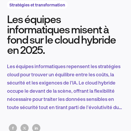
Stratégies et transformation
Les équipes
Recherche et conception produit
informatiques misent à
fond sur le cloud hybride
en 2025.
Tendances sectorielles
Les équipes informatiques repensent les stratégies
cloud pour trouver un équilibre entre les coûts, la
EN
sécurité et les exigences de l'IA. Le cloud hybride
occupe le devant de la scène, offrant la flexibilité
nécessaire pour traiter les données sensibles en
toute sécurité tout en tirant parti de l'évolutivité du
FR
cloud public. L'amélioration de l'interopérabilité et
l'IA sont les forces motrices de ce changement.