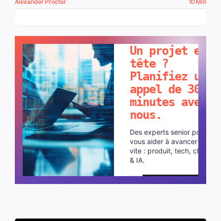
Alexander Procter
10 Min
PARLONS-EN !
Un projet en
tête ?
Planifiez un
appel de 30
minutes avec
nous.
Des experts senior pour
vous aider à avancer plus
vite : produit, tech, cloud
& IA.
Planifier un appel