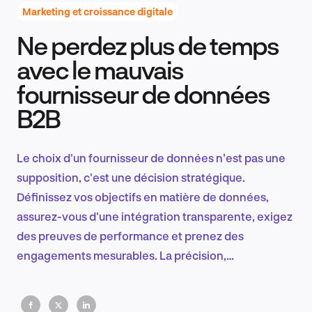
Marketing et croissance digitale
Ne perdez plus de temps
Recherche et conception produit
avec le mauvais
fournisseur de données
B2B
Tendances sectorielles
Le choix d'un fournisseur de données n'est pas une
supposition, c'est une décision stratégique.
EN
Définissez vos objectifs en matière de données,
assurez-vous d'une intégration transparente, exigez
des preuves de performance et prenez des
engagements mesurables. La précision,
FR
l'automatisation et le retour sur investissement
dépendent de la manière dont votre technologie et