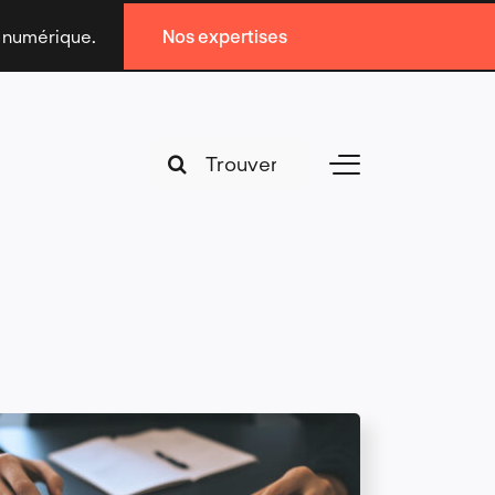
n numérique.
Nos expertises
Search
Toggle
for:
Navigation