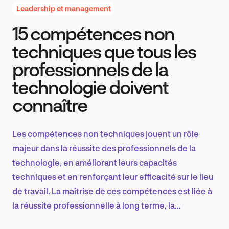
Leadership et management
15 compétences non
Recherche et conception produit
techniques que tous les
professionnels de la
technologie doivent
Tendances sectorielles
connaître
Les compétences non techniques jouent un rôle
EN
majeur dans la réussite des professionnels de la
technologie, en améliorant leurs capacités
techniques et en renforçant leur efficacité sur le lieu
de travail. La maîtrise de ces compétences est liée à
FR
la réussite professionnelle à long terme, la
recherche montrant leur importance pour