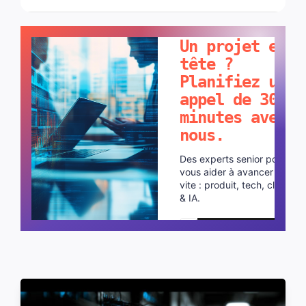
PARLONS-EN !
Un projet en
tête ?
Planifiez un
appel de 30
minutes avec
nous.
Des experts senior pour
vous aider à avancer plus
vite : produit, tech, cloud
& IA.
Planifier un appel