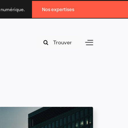
n numérique.
Nos expertises
Search
Toggle
for:
Navigation