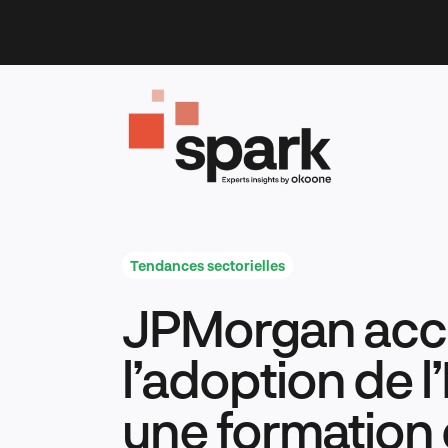
Skip
to
content
Tendances sectorielles
JPMorgan acc
l’adoption de l
une formation 