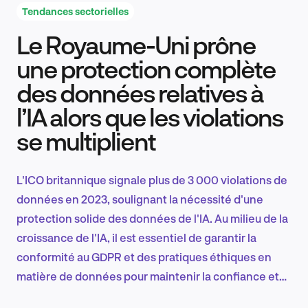
Tendances sectorielles
Le Royaume-Uni prône
Recherche et conception produit
une protection complète
des données relatives à
l’IA alors que les violations
Tendances sectorielles
se multiplient
L'ICO britannique signale plus de 3 000 violations de
EN
données en 2023, soulignant la nécessité d'une
protection solide des données de l'IA. Au milieu de la
croissance de l'IA, il est essentiel de garantir la
conformité au GDPR et des pratiques éthiques en
FR
matière de données pour maintenir la confiance et
l'alignement réglementaire.