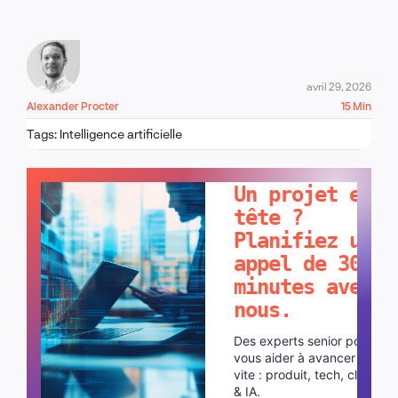
avril 29, 2026
Alexander Procter
15 Min
Tags:
Intelligence artificielle
PARLONS-EN !
Un projet en
tête ?
Planifiez un
appel de 30
minutes avec
nous.
Des experts senior pour
vous aider à avancer plus
vite : produit, tech, cloud
& IA.