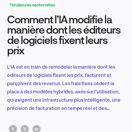
Tendances sectorielles
Comment l’IA modifie la
Recherche et conception produit
manière dont les éditeurs
de logiciels fixent leurs
prix
Tendances sectorielles
L'IA est en train de remodeler la manière dont les
éditeurs de logiciels fixent les prix, facturent et
EN
perçoivent des revenus. Les frais fixes cèdent la
place à des modèles hybrides, axés sur l'utilisation,
qui exigent une infrastructure plus intelligente, une
précision de facturation en temps réel et des
FR
systèmes financiers conçus pour la rapidité, la
transparence et l'évolutivité globale.