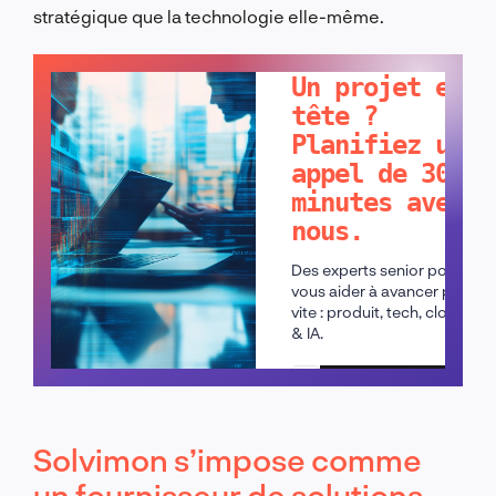
stratégique que la technologie elle-même.
PARLONS-EN !
Un projet en
tête ?
Planifiez un
appel de 30
minutes avec
nous.
Des experts senior pour
vous aider à avancer plus
vite : produit, tech, cloud
& IA.
Planifier un appel
Solvimon s’impose comme
un fournisseur de solutions