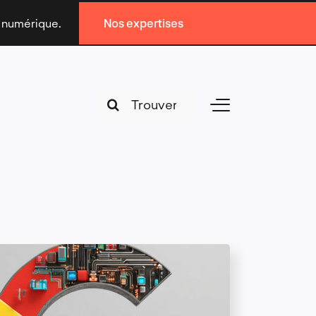
n numérique.
Nos expertises
Search
Toggle
for:
Navigation