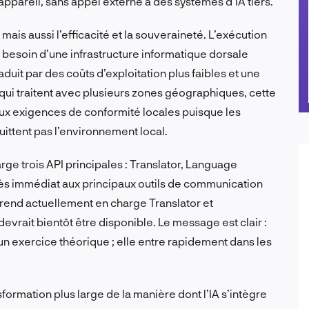
l’appareil, sans appel externe à des systèmes d’IA tiers.
mais aussi l’efficacité et la souveraineté. L’exécution
le besoin d’une infrastructure informatique dorsale
uit par des coûts d’exploitation plus faibles et une
 qui traitent avec plusieurs zones géographiques, cette
 exigences de conformité locales puisque les
ittent pas l’environnement local.
rge trois API principales : Translator, Language
ès immédiat aux principaux outils de communication
 prend actuellement en charge Translator et
vrait bientôt être disponible. Le message est clair :
s un exercice théorique ; elle entre rapidement dans les
sformation plus large de la manière dont l’IA s’intègre