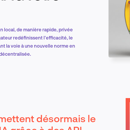
Marketing et croissance digitale
 local, de manière rapide, privée
eur redéfinissent l'efficacité, le
ant la voie à une nouvelle norme en
Recherche et conception produit
 décentralisée.
Tendances sectorielles
EN
mettent désormais le
’IA grâce à des API