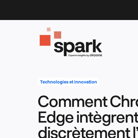
Skip
to
content
Technologies et innovation
Comment Chr
Edge intègren
discrètement l’