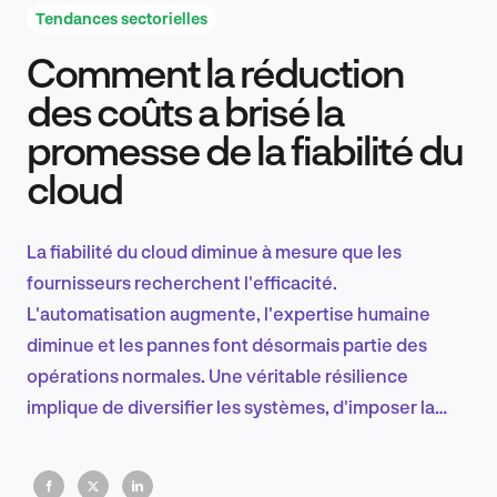
Tendances sectorielles
Comment la réduction
Recherche et conception produit
des coûts a brisé la
promesse de la fiabilité du
cloud
Tendances sectorielles
La fiabilité du cloud diminue à mesure que les
fournisseurs recherchent l'efficacité.
EN
L'automatisation augmente, l'expertise humaine
diminue et les pannes font désormais partie des
opérations normales. Une véritable résilience
implique de diversifier les systèmes, d'imposer la
FR
responsabilité et de prévoir les imperfections
comme une pratique standard.