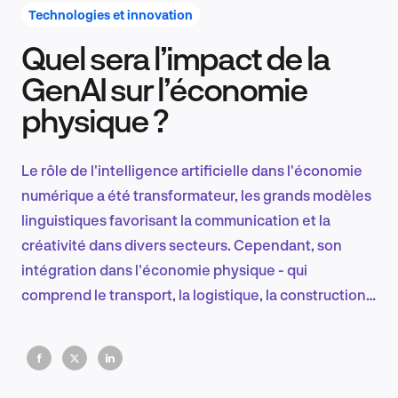
Technologies et innovation
Quel sera l’impact de la
Recherche et conception produit
GenAI sur l’économie
physique ?
Tendances sectorielles
Le rôle de l'intelligence artificielle dans l'économie
numérique a été transformateur, les grands modèles
linguistiques favorisant la communication et la
EN
créativité dans divers secteurs. Cependant, son
intégration dans l'économie physique - qui
comprend le transport, la logistique, la construction
et l'énergie - est à la traîne.
FR