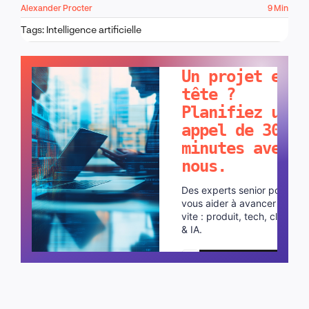
Alexander Procter
9 Min
Tags:
Intelligence artificielle
PARLONS-EN !
Un projet en
tête ?
Planifiez un
appel de 30
minutes avec
nous.
Des experts senior pour
vous aider à avancer plus
vite : produit, tech, cloud
& IA.
Planifier un appel