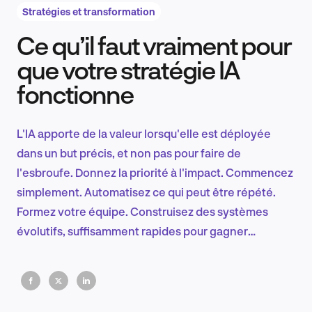
Stratégies et transformation
Ce qu’il faut vraiment pour
Recherche et conception produit
que votre stratégie IA
fonctionne
Tendances sectorielles
L'IA apporte de la valeur lorsqu'elle est déployée
dans un but précis, et non pas pour faire de
l'esbroufe. Donnez la priorité à l'impact. Commencez
EN
simplement. Automatisez ce qui peut être répété.
Formez votre équipe. Construisez des systèmes
évolutifs, suffisamment rapides pour gagner
aujourd'hui, suffisamment flexibles pour rester
FR
pertinents demain. La plupart des entreprises
surinvestissent. Les meilleures itèrent.