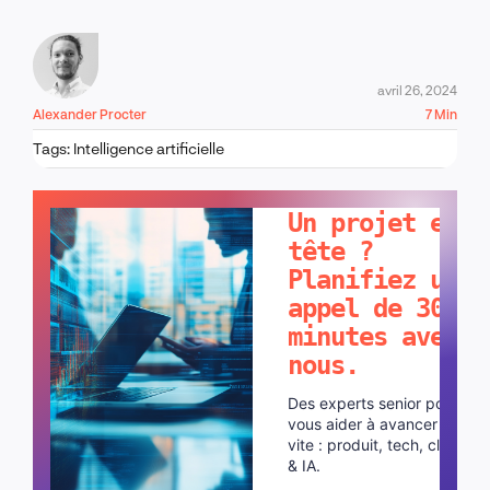
avril 26, 2024
Alexander Procter
7 Min
Tags:
Intelligence artificielle
PARLONS-EN !
Un projet en
tête ?
Planifiez un
appel de 30
minutes avec
nous.
Des experts senior pour
vous aider à avancer plus
vite : produit, tech, cloud
& IA.