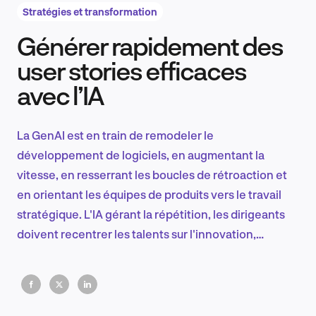
Stratégies et transformation
Générer rapidement des
Recherche et conception produit
user stories efficaces
avec l’IA
Tendances sectorielles
La GenAI est en train de remodeler le
développement de logiciels, en augmentant la
vitesse, en resserrant les boucles de rétroaction et
EN
en orientant les équipes de produits vers le travail
stratégique. L'IA gérant la répétition, les dirigeants
doivent recentrer les talents sur l'innovation,
l'alignement et la précision de la planification.
FR
L'avantage réside désormais dans la manière dont
vous l'utilisez.