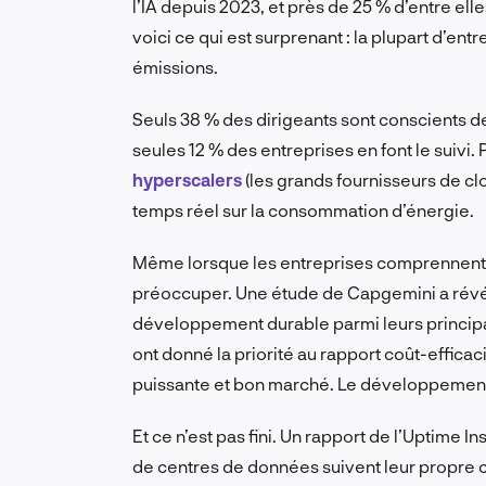
l’IA depuis 2023, et près de 25 % d’entre ell
voici ce qui est surprenant : la plupart d’en
émissions.
Seuls 38 % des dirigeants sont conscients d
seules 12 % des entreprises en font le suivi.
hyperscalers
(les grands fournisseurs de c
temps réel sur la consommation d’énergie.
Même lorsque les entreprises comprennent l
préoccuper. Une étude de Capgemini a révél
développement durable parmi leurs principa
ont donné la priorité au rapport coût-efficaci
puissante et bon marché. Le développement d
Et ce n’est pas fini. Un rapport de l’Uptime I
de centres de données suivent leur propre 