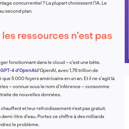
ntage concurrentiel ? La plupart choisissent l’IA. Le
au second plan.
r les ressources n’est pas
léger fonctionnant dans le cloud – c’est une bête.
e
GPT-4 d’OpenAI
d’OpenAI, avec 1,76 trillion de
ue 5 000 foyers américains en un an. Et il ne s’agit là
dèles – connue sous le nom d’inférence – consomme
 traite de nouvelles données.
chauffent et leur refroidissement n’est pas gratuit.
 demi-litre d’eau. Portez ce chiffre à des milliards
ndrez le problème.