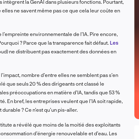
es intègrent la GenAI dans plusieurs fonctions. Pourtant,
tre elles ne savent même pas ce que cela leur coûte en
e l’empreinte environnementale de l’IA. Pire encore,
 Pourquoi ? Parce que la transparence fait défaut.
Les
loud) ne distribuent pas exactement des données en
’impact, nombre d’entre elles ne semblent pas s’en
é que seuls 20 % des dirigeants ont classé le
les préoccupations en matière d’IA, tandis que 53 %
té. En bref, les entreprises veulent que l’IA soit rapide,
urable ? Ce n’est qu’un pis-aller.
nstitute a révélé que moins de la moitié des exploitants
consommation d’énergie renouvelable et d’eau. Les