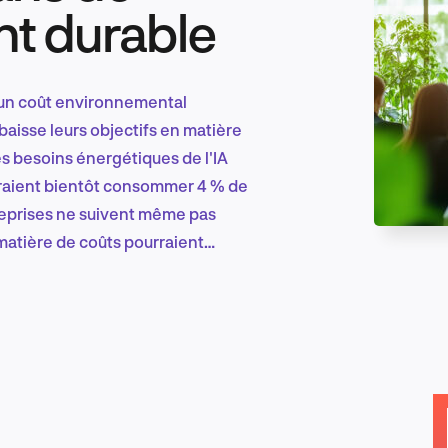
t durable
Marketing et croissance digitale
à un coût environnemental
baisse leurs objectifs en matière
 besoins énergétiques de l'IA
Recherche et conception produit
raient bientôt consommer 4 % de
treprises ne suivent même pas
matière de coûts pourraient
durabilité.
Tendances sectorielles
EN