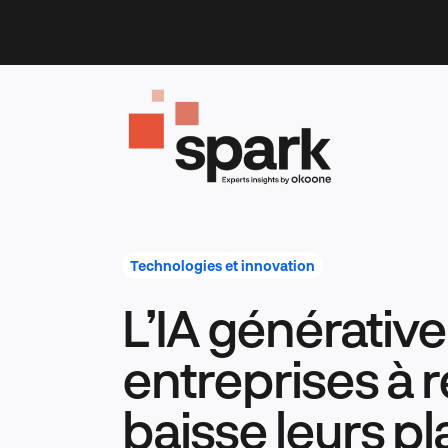
Skip
to
content
Technologies et innovation
L’IA générative
entreprises à re
baisse leurs p