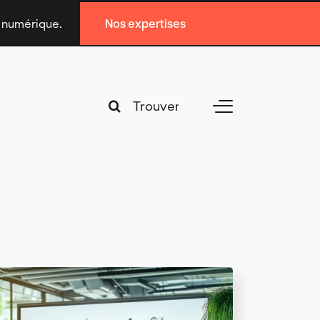
n numérique.
Nos expertises
Search
Toggle
for:
Navigation