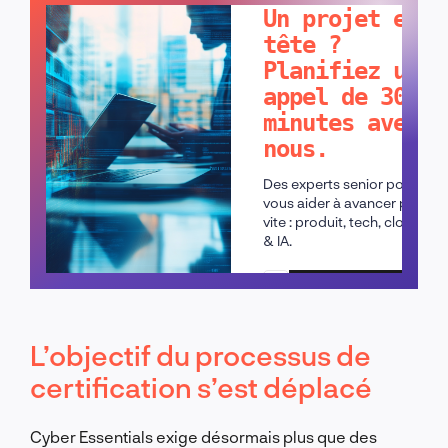
Un projet en
tête ?
Planifiez un
appel de 30
minutes avec
nous.
Des experts senior pour
vous aider à avancer plus
vite : produit, tech, cloud
& IA.
Planifier un appel
L’objectif du processus de
certification s’est déplacé
Cyber Essentials exige désormais plus que des