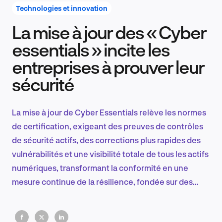
Technologies et innovation
La mise à jour des « Cyber
Recherche et conception produit
essentials » incite les
entreprises à prouver leur
sécurité
Tendances sectorielles
La mise à jour de Cyber Essentials relève les normes
de certification, exigeant des preuves de contrôles
EN
de sécurité actifs, des corrections plus rapides des
vulnérabilités et une visibilité totale de tous les actifs
numériques, transformant la conformité en une
mesure continue de la résilience, fondée sur des
FR
preuves.