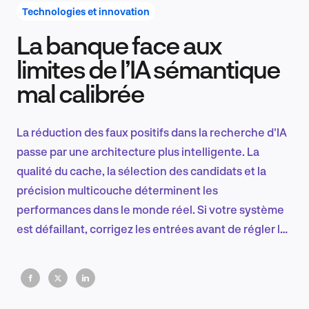
Technologies et innovation
La banque face aux
Recherche et conception produit
limites de l’IA sémantique
mal calibrée
Tendances sectorielles
La réduction des faux positifs dans la recherche d'IA
passe par une architecture plus intelligente. La
qualité du cache, la sélection des candidats et la
EN
précision multicouche déterminent les
performances dans le monde réel. Si votre système
est défaillant, corrigez les entrées avant de régler les
sorties.
FR