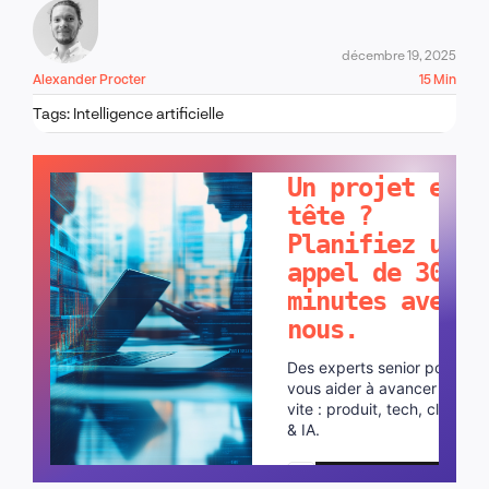
décembre 19, 2025
Alexander Procter
15 Min
Tags:
Intelligence artificielle
PARLONS-EN !
Un projet en
tête ?
Planifiez un
appel de 30
minutes avec
nous.
Des experts senior pour
vous aider à avancer plus
vite : produit, tech, cloud
& IA.
Planifier un appel