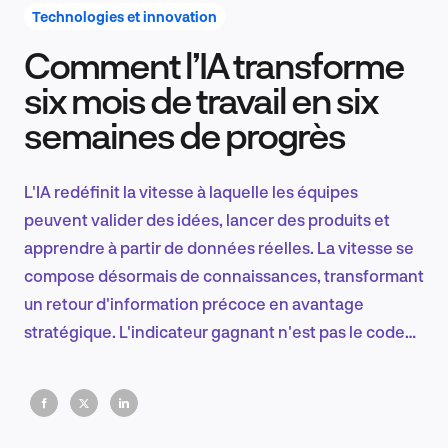
Technologies et innovation
Comment l’IA transforme
Recherche et conception produit
six mois de travail en six
semaines de progrès
Tendances sectorielles
L'IA redéfinit la vitesse à laquelle les équipes
peuvent valider des idées, lancer des produits et
apprendre à partir de données réelles. La vitesse se
EN
compose désormais de connaissances, transformant
un retour d'information précoce en avantage
stratégique. L'indicateur gagnant n'est pas le code
livré, mais la rapidité avec laquelle les décisions
FR
relatives aux produits évoluent grâce à la
connaissance.