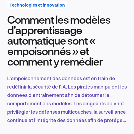
Technologies et innovation
Comment les modèles
Recherche et conception produit
d’apprentissage
automatique sont «
empoisonnés » et
Tendances sectorielles
comment y remédier
L'empoisonnement des données est en train de
EN
redéfinir la sécurité de l'IA. Les pirates manipulent les
données d'entraînement afin de détourner le
comportement des modèles. Les dirigeants doivent
privilégier les défenses multicouches, la surveillance
FR
continue et l'intégrité des données afin de protéger
les systèmes d'apprentissage automatique contre