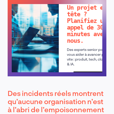
Un projet en
tête ?
Planifiez un
appel de 30
minutes avec
nous.
Des experts senior pour
vous aider à avancer plus
vite : produit, tech, cloud
& IA.
Planifier un appel
Des incidents réels montrent
qu’aucune organisation n’est
à l’abri de l’empoisonnement