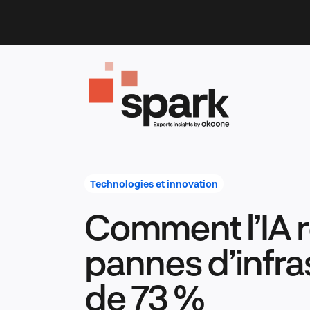
Skip
to
content
Technologies et innovation
Comment l’IA r
pannes d’infra
de 73 %