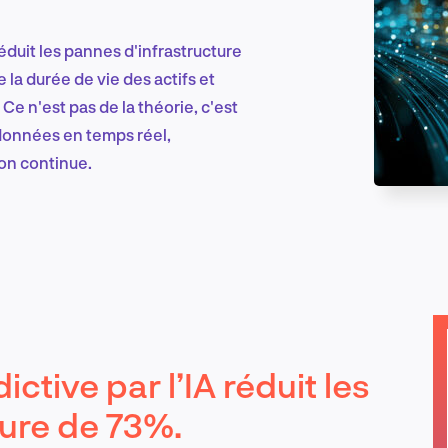
éduit les pannes d'infrastructure
Marketing et croissance digitale
 la durée de vie des actifs et
 Ce n'est pas de la théorie, c'est
 données en temps réel,
ion continue.
Recherche et conception produit
Tendances sectorielles
tive par l’IA réduit les
EN
ture de 73%.