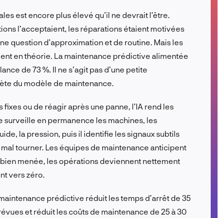
FR
ales est encore plus élevé qu’il ne devrait l’être.
ions l’acceptaient, les réparations étaient motivées
une question d’approximation et de routine. Mais les
nt en théorie. La maintenance prédictive alimentée
lance de 73 %. Il ne s’agit pas d’une petite
mplète du modèle de maintenance.
s fixes ou de réagir après une panne, l’IA rend les
me surveille en permanence les machines, les
ide, la pression, puis il identifie les signaux subtils
e mal tourner. Les équipes de maintenance anticipent
 bien menée, les opérations deviennent nettement
nt vers zéro.
maintenance prédictive réduit les temps d’arrêt de 35
révues et réduit les coûts de maintenance de 25 à 30