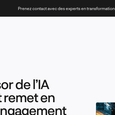
Prenez contact avec des experts en transformatio
Stratégies et transformation
r de l’IA
Technologies et innovation
t remet en
 engagement
Leadership et management