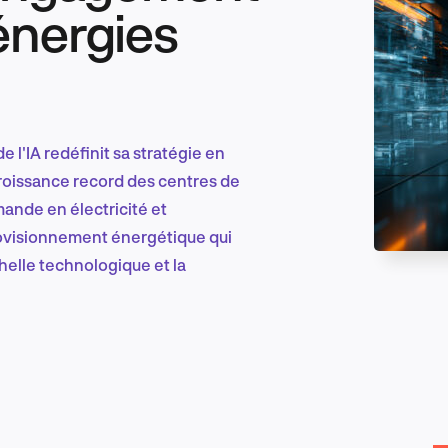
énergies
Marketing et croissance digitale
 l'IA redéfinit sa stratégie en
Recherche et conception produit
roissance record des centres de
ande en électricité et
visionnement énergétique qui
chelle technologique et la
Tendances sectorielles
EN