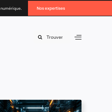
n numérique.
Nos expertises
Search
Toggle
for:
Navigation