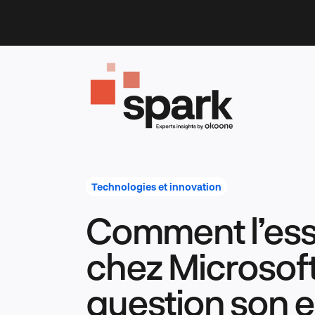
Skip
to
content
Technologies et innovation
Comment l’esso
chez Microsof
question son