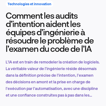
Technologies et innovation
Comment les audits
Recherche et conception produit
d’intention aident les
équipes d’ingénierie à
résoudre le problème de
Tendances sectorielles
l’examen du code de l’IA
L'IA est en train de remodeler la création de logiciels.
EN
La véritable valeur de l'ingénierie réside désormais
dans la définition précise de l'intention, l'examen
des décisions en amont et la prise en charge de
l'exécution par l'automatisation, avec une discipline
FR
et une confiance construites pas à pas dans les
domaines de risque.