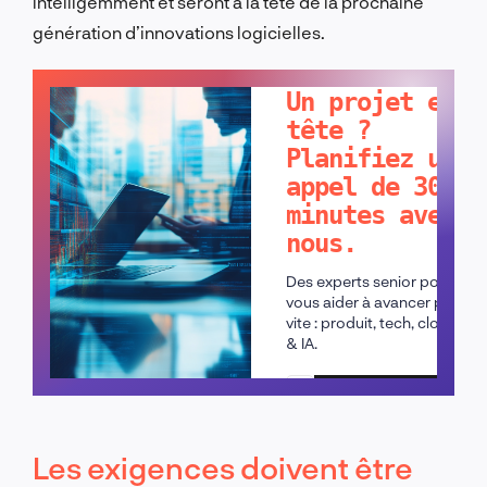
intelligemment et seront à la tête de la prochaine
génération d’innovations logicielles.
PARLONS-EN !
Un projet en
tête ?
Planifiez un
appel de 30
minutes avec
nous.
Des experts senior pour
vous aider à avancer plus
vite : produit, tech, cloud
& IA.
Planifier un appel
Les exigences doivent être