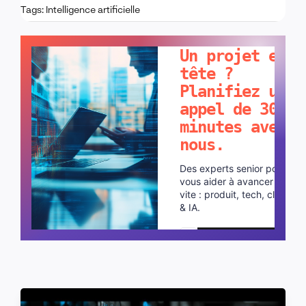
Tags:
Intelligence artificielle
PARLONS-EN !
Un projet en
tête ?
Planifiez un
appel de 30
minutes avec
nous.
Des experts senior pour
vous aider à avancer plus
vite : produit, tech, cloud
& IA.
Planifier un appel