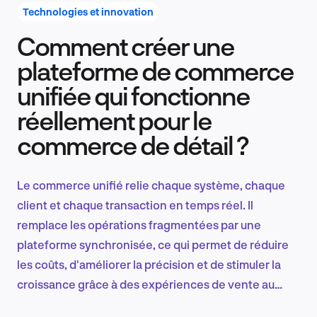
Technologies et innovation
Comment créer une
Recherche et conception produit
plateforme de commerce
unifiée qui fonctionne
réellement pour le
Tendances sectorielles
commerce de détail ?
Le commerce unifié relie chaque système, chaque
EN
client et chaque transaction en temps réel. Il
remplace les opérations fragmentées par une
plateforme synchronisée, ce qui permet de réduire
les coûts, d'améliorer la précision et de stimuler la
FR
croissance grâce à des expériences de vente au
détail transparentes et basées sur des données.