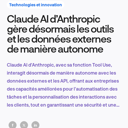
Technologies et innovation
Claude AI d’Anthropic
Recherche et conception produit
gère désormais les outils
et les données externes
de manière autonome
Tendances sectorielles
Claude AI d'Anthropic, avec sa fonction Tool Use,
interagit désormais de manière autonome avec les
EN
données externes et les API, offrant aux entreprises
des capacités améliorées pour l'automatisation des
tâches et la personnalisation des interactions avec
les clients, tout en garantissant une sécurité et une
FR
accessibilité élevées pour les développeurs.