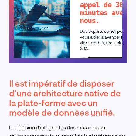
appel de 30
minutes avec
nous.
Des experts senior pour
vous aider à avancer plus
vite : produit, tech, cloud
& IA.
Planifier un appel
Il est impératif de disposer
d’une architecture native de
la plate-forme avec un
modèle de données unifié.
La décision d’intégrer les données dans un
environnement unique et natif de la plateforme n’est