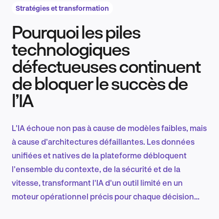
Stratégies et transformation
Pourquoi les piles
Recherche et conception produit
technologiques
défectueuses continuent
de bloquer le succès de
Tendances sectorielles
l’IA
L'IA échoue non pas à cause de modèles faibles, mais
EN
à cause d'architectures défaillantes. Les données
unifiées et natives de la plateforme débloquent
l'ensemble du contexte, de la sécurité et de la
vitesse, transformant l'IA d'un outil limité en un
FR
moteur opérationnel précis pour chaque décision
dans toute l'entreprise.