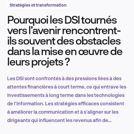
Stratégies et transformation
Pourquoi les DSI tournés
Recherche et conception produit
vers l’avenir rencontrent-
ils souvent des obstacles
dans la mise en œuvre de
Tendances sectorielles
leurs projets ?
Les DSI sont confrontés à des pressions liées à des
EN
attentes financières à court terme, ce qui entrave les
investissements à long terme dans les technologies
de l'information. Les stratégies efficaces consistent
à améliorer la communication et à s'aligner sur les
FR
dirigeants qui influencent les revenus afin de
garantir le financement nécessaire aux futures