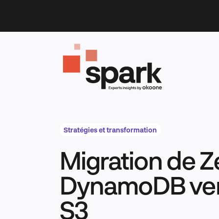
Skip
to
content
Stratégies et transformation
Migration de 
DynamoDB ver
S3