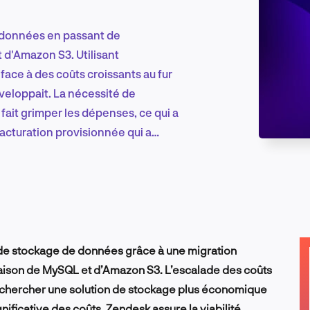
 données en passant de
Marketing et croissance digitale
d'Amazon S3. Utilisant
ace à des coûts croissants au fur
éveloppait. La nécessité de
fait grimper les dépenses, ce qui a
Recherche et conception produit
facturation provisionnée qui a
Tendances sectorielles
 de stockage de données grâce à une migration
EN
ison de MySQL et d’Amazon S3. L’escalade des coûts
rechercher une solution de stockage plus économique
gnificative des coûts, Zendesk assure la viabilité