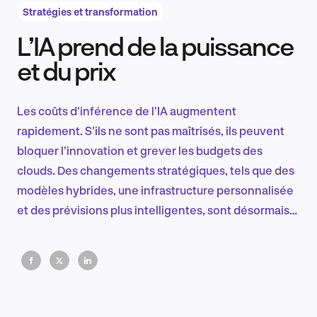
Stratégies et transformation
L’IA prend de la puissance
Recherche et conception produit
et du prix
Les coûts d'inférence de l'IA augmentent
Tendances sectorielles
rapidement. S'ils ne sont pas maîtrisés, ils peuvent
bloquer l'innovation et grever les budgets des
clouds. Des changements stratégiques, tels que des
modèles hybrides, une infrastructure personnalisée
EN
et des prévisions plus intelligentes, sont désormais
essentiels pour que l'IA reste évolutive, efficace et
sous contrôle.
FR