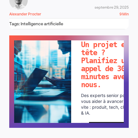
septembre 29, 2025
Alexander Procter
9 Min
Tags:
Intelligence artificielle
PARLONS-EN !
Un projet en
tête ?
Planifiez un
appel de 30
minutes avec
nous.
Des experts senior pour
vous aider à avancer plus
vite : produit, tech, cloud
& IA.
Planifier un appel