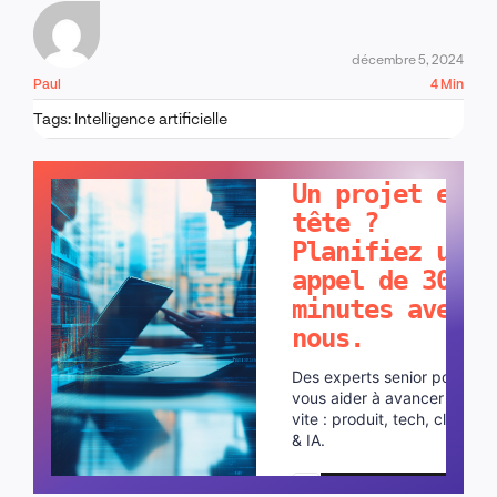
décembre 5, 2024
Paul
4 Min
Tags:
Intelligence artificielle
PARLONS-EN !
Un projet en
tête ?
Planifiez un
appel de 30
minutes avec
nous.
Des experts senior pour
vous aider à avancer plus
vite : produit, tech, cloud
& IA.
Planifier un appel