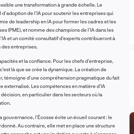
ossible une transformation à grande échelle. Le
adoption de l’IA pour soutenir les entreprises qui
émie de leadership en IA pour former les cadres et les
ses (PME), et nomme des champions de l’IA dans les
’IA et un comité consultatif d’experts contribueront à
s des entreprises.
pacités et la confiance. Pour les chefs d’entreprise,
c’est là que se crée la dynamique. La création de
ier, témoigne d’une compréhension pragmatique du fait
tre externalisé. Les compétences en matière d’IA
décision, en particulier dans les secteurs où la
tion.
la gouvernance, l’Écosse évite un écueil courant : le
onné. Au contraire, elle met en place une structure
cette approche est une invitation ouverte à s’engager