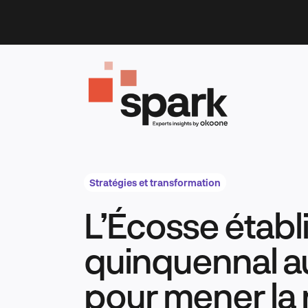
Skip
to
content
Stratégies et transformation
L’Écosse établi
quinquennal a
pour mener la 