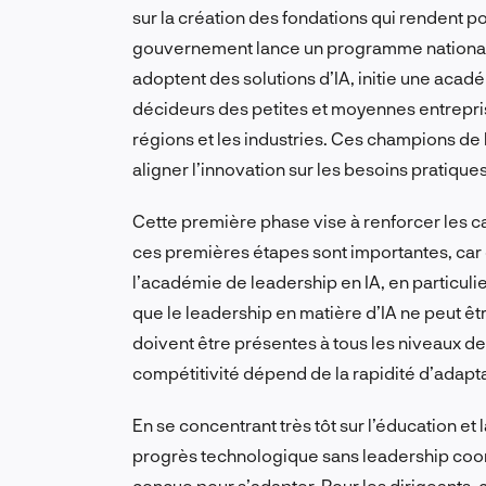
sur la création des fondations qui rendent p
gouvernement lance un programme national d’
adoptent des solutions d’IA, initie une acad
décideurs des petites et moyennes entrepri
régions et les industries. Ces champions de l
aligner l’innovation sur les besoins pratique
Cette première phase vise à renforcer les ca
ces premières étapes sont importantes, car 
l’académie de leadership en IA, en particul
que le leadership en matière d’IA ne peut ê
doivent être présentes à tous les niveaux de 
compétitivité dépend de la rapidité d’adapta
En se concentrant très tôt sur l’éducation et 
progrès technologique sans leadership coord
conçue pour s’adapter. Pour les dirigeants, 