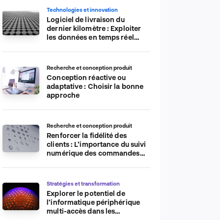
Technologies et innovation
Logiciel de livraison du
dernier kilomètre : Exploiter
les données en temps réel
pour plus d’efficacité
Recherche et conception produit
Conception réactive ou
adaptative : Choisir la bonne
approche
Recherche et conception produit
Renforcer la fidélité des
clients : L’importance du suivi
numérique des commandes
sur les plateformes de
commerce électronique
Stratégies et transformation
Explorer le potentiel de
l’informatique périphérique
multi-accès dans les
applications IdO